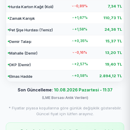
-0,89%
7,34 TL
Hurda Karton Kağıt (Koli)
+1,67%
110,73 TL
Zamak Karışık
+1,58%
24,36 TL
Pet Şişe Hurdası (Temiz)
+0,35%
15,37 TL
Demir Talaşı
-0,16%
13,20 TL
Mahalle (Demir)
+2,57%
19,40 TL
DKP (Demir)
+0,58%
2.894,12 TL
Elmas Hadde
Son Güncelleme:
10.08.2026 Pazartesi - 11:37
(LME Borsası Anlık Verileri)
* Fiyatlar piyasa koşullarına göre günlük değişiklik gösterebilir.
Güncel fiyat için lütfen arayınız.