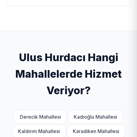
fiyatlar ile değerinde almakta ve geri dönüşüme
Ulus hurdacı olarak İstanbul ilinin toplam 3 ilçesinde
kazandırmaktadır. Ayrıca bina yıkımı ve fabrika
geniş bir mobil ağ ile hizmet veriyoruz. Özellikle
sökümü hizmetlerini vermektedir. Kapıda nakit
Amasra, Kurucaşile ilçelerinde yoğun hizmet
ödeme ve hızlı havale/EFT yöntemi ile çalışmaktadır.
vermekteyiz.
Ulus Hurdacı Hangi
Mahallelerde Hizmet
Veriyor?
Derecik Mahallesi
Kadıoğlu Mahallesi
Kaldırım Mahallesi
Karadiken Mahallesi