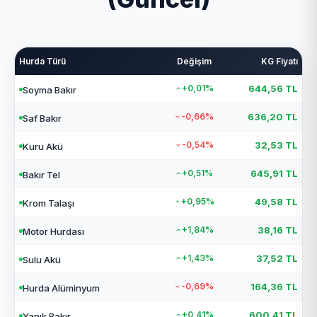
Hurda Türü
Değişim
KG Fiyatı
+0,01%
644,56 TL
Soyma Bakır
-0,66%
636,20 TL
Saf Bakır
-0,54%
32,53 TL
Kuru Akü
+0,51%
645,91 TL
Bakır Tel
+0,95%
49,58 TL
Krom Talaşı
+1,84%
38,16 TL
Motor Hurdası
+1,43%
37,52 TL
Sulu Akü
-0,69%
164,36 TL
Hurda Alüminyum
+0,41%
600,41 TL
Yanık Bakır