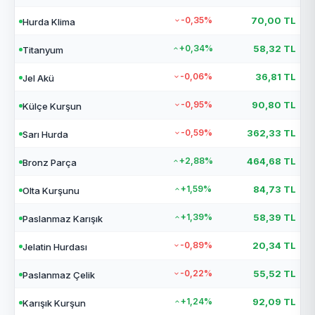
-0,35%
70,00 TL
Hurda Klima
+0,34%
58,32 TL
Titanyum
-0,06%
36,81 TL
Jel Akü
-0,95%
90,80 TL
Külçe Kurşun
-0,59%
362,33 TL
Sarı Hurda
+2,88%
464,68 TL
Bronz Parça
+1,59%
84,73 TL
Olta Kurşunu
+1,39%
58,39 TL
Paslanmaz Karışık
-0,89%
20,34 TL
Jelatin Hurdası
-0,22%
55,52 TL
Paslanmaz Çelik
+1,24%
92,09 TL
Karışık Kurşun