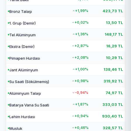
+1,99%
423,73 TL
Bronz Talaşı
+0,02%
13,50 TL
1. Grup (Demir)
+1,36%
148,17 TL
Tel Alüminyum
+2,87%
16,29 TL
Ekstra (Demir)
+2,08%
10,29 TL
Pimapen Hurdası
+1,00%
138,46 TL
Jant Alüminyum
+0,98%
319,92 TL
Su Saati (Sökülmemiş)
-0,94%
74,97 TL
Alüminyum Talaşı
+1,87%
333,03 TL
Batarya Vana Su Saati
+0,94%
930,40 TL
Lehim Hurdası
+0,46%
328,57 TL
Musluk